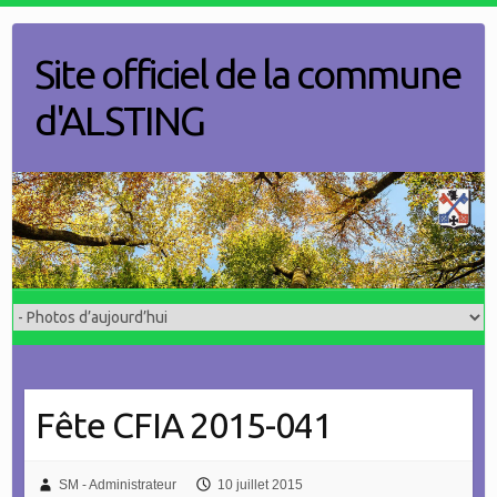
Skip
to
Site officiel de la commune
content
d'ALSTING
Fête CFIA 2015-041
SM - Administrateur
10 juillet 2015