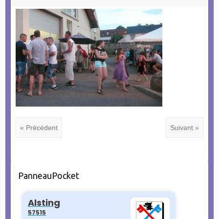
« Précédent
Suivant »
PanneauPocket