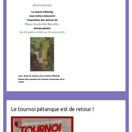
Le tournoi pétanque est de retour !