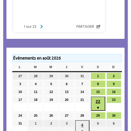
Évènements en août 2026
L
LUNDI
M
MARDI
M
MERCREDI
J
JEUDI
V
VENDREDI
S
SAMEDI
D
DIMANC
27
27
28
28
29
29
30
30
31
31
1
1
2
2
juillet
juillet
juillet
juillet
juillet
août
août
3
3
4
4
5
5
6
6
7
7
8
8
9
9
2026
2026
2026
2026
2026
2026
2026
août
août
août
août
août
août
août
10
10
11
11
12
12
13
13
14
14
15
15
16
16
2026
2026
2026
2026
2026
2026
2026
août
août
août
août
août
août
août
17
17
18
18
19
19
20
20
21
21
23
23
22
22
2026
2026
2026
2026
2026
2026
2026
août
août
août
août
août
août
●
août
2026
2026
2026
2026
2026
2026
(1
2026
24
24
25
25
26
26
27
27
28
28
29
29
30
30
évènement)
août
août
août
août
août
août
août
31
31
1
1
2
2
3
3
5
5
6
6
4
4
2026
2026
2026
2026
2026
2026
2026
août
septembre
septembre
septembre
septembre
septembr
●