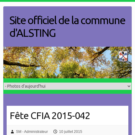
Skip
to
Site officiel de la commune
content
d'ALSTING
Fête CFIA 2015-042
SM - Administrateur
10 juillet 2015