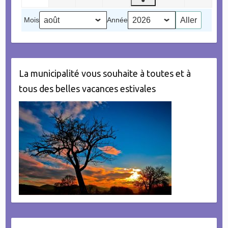
septembre
2026
2026
2026
2026
2026
2026
(1
2026
Mois
Année
évènement)
La municipalité vous souhaite à toutes et à
tous des belles vacances estivales