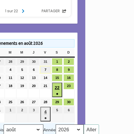
ènements en août 2026
LUNDI
M
MARDI
M
MERCREDI
J
JEUDI
V
VENDREDI
S
SAMEDI
D
DIMANCHE
7
27
28
28
29
29
30
30
31
31
1
1
2
2
juillet
juillet
juillet
juillet
juillet
août
août
3
4
4
5
5
6
6
7
7
8
8
9
9
2026
2026
2026
2026
2026
2026
2026
août
août
août
août
août
août
août
0
10
11
11
12
12
13
13
14
14
15
15
16
16
2026
2026
2026
2026
2026
2026
2026
août
août
août
août
août
août
août
7
17
18
18
19
19
20
20
21
21
23
23
22
22
2026
2026
2026
2026
2026
2026
2026
août
août
août
août
août
août
●
août
2026
2026
2026
2026
2026
2026
(1
2026
4
24
25
25
26
26
27
27
28
28
29
29
30
30
évènement)
août
août
août
août
août
août
août
1
31
1
1
2
2
3
3
5
5
6
6
4
4
2026
2026
2026
2026
2026
2026
2026
août
septembre
septembre
septembre
septembre
septembre
●
septembre
2026
2026
2026
2026
2026
2026
(1
2026
is
Année
évènement)