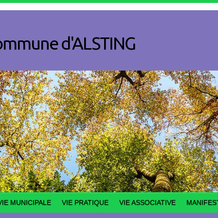
a commune d'ALSTING
VIE MUNICIPALE
VIE PRATIQUE
VIE ASSOCIATIVE
MANIFES