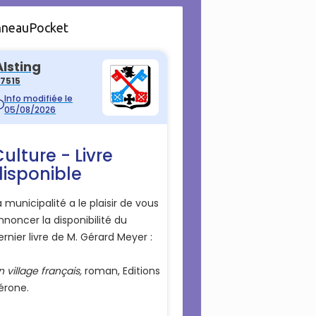
nneauPocket