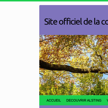
Skip
to
content
Site officiel de l
ACCUEIL
DECOUVRIR ALSTING