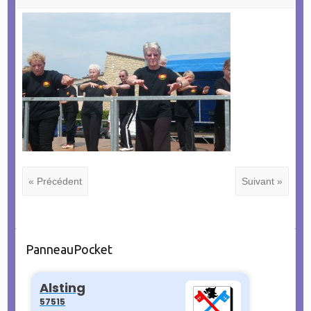
« Précédent
Suivant »
PanneauPocket