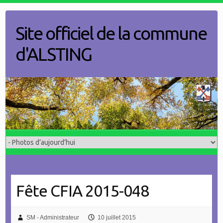
Skip
to
Site officiel de la commune
content
d'ALSTING
Fête CFIA 2015-048
SM - Administrateur
10 juillet 2015