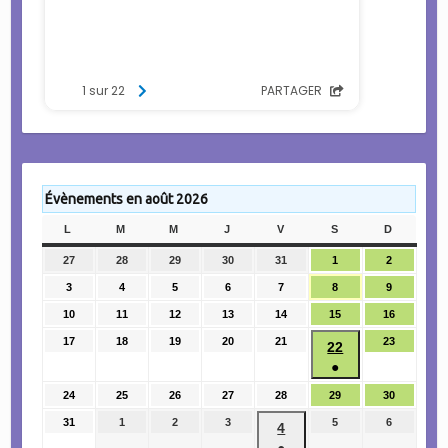
Évènements en août 2026
L
LUNDI
M
MARDI
M
MERCREDI
J
JEUDI
V
VENDREDI
S
SAMEDI
D
DIMANC
27
27
28
28
29
29
30
30
31
31
1
1
2
2
juillet
juillet
juillet
juillet
juillet
août
août
3
3
4
4
5
5
6
6
7
7
8
8
9
9
2026
2026
2026
2026
2026
2026
2026
août
août
août
août
août
août
août
10
10
11
11
12
12
13
13
14
14
15
15
16
16
2026
2026
2026
2026
2026
2026
2026
août
août
août
août
août
août
août
17
17
18
18
19
19
20
20
21
21
23
23
22
22
2026
2026
2026
2026
2026
2026
2026
août
août
août
août
août
août
●
août
2026
2026
2026
2026
2026
2026
(1
2026
24
24
25
25
26
26
27
27
28
28
29
29
30
30
évènement)
août
août
août
août
août
août
août
31
31
1
1
2
2
3
3
5
5
6
6
4
4
2026
2026
2026
2026
2026
2026
2026
août
septembre
septembre
septembre
septembre
septembr
●