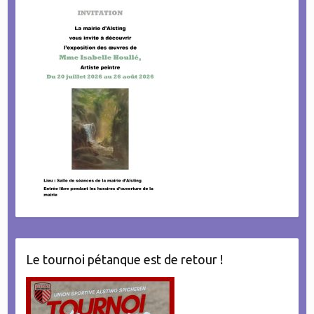
Le tournoi pétanque est de retour !