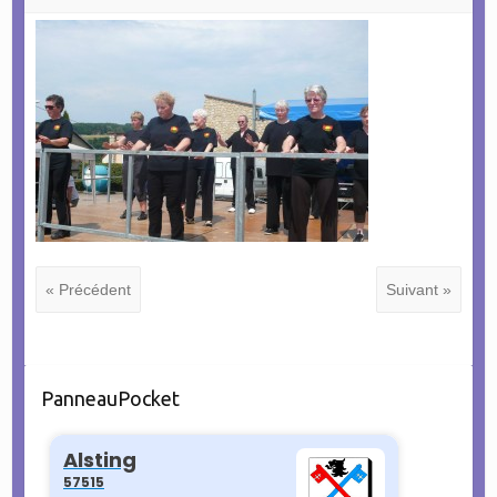
« Précédent
Suivant »
PanneauPocket