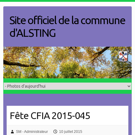
Skip
to
Site officiel de la commune
content
d'ALSTING
Fête CFIA 2015-045
SM - Administrateur
10 juillet 2015