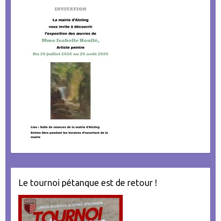
Le tournoi pétanque est de retour !