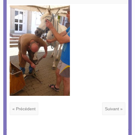
« Précédent
Suivant »