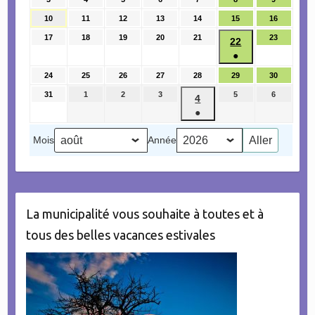
2026
2026
2026
2026
2026
2026
2026
août
août
août
août
août
août
août
10
10
11
11
12
12
13
13
14
14
15
15
16
16
2026
2026
2026
2026
2026
2026
2026
août
août
août
août
août
août
août
17
17
18
18
19
19
20
20
21
21
23
23
22
22
2026
2026
2026
2026
2026
2026
2026
août
août
août
août
août
août
●
août
2026
2026
2026
2026
2026
2026
(1
2026
24
24
25
25
26
26
27
27
28
28
29
29
30
30
évènement)
août
août
août
août
août
août
août
31
31
1
1
2
2
3
3
5
5
6
6
4
4
2026
2026
2026
2026
2026
2026
2026
août
septembre
septembre
septembre
septembre
septembr
●
septembre
2026
2026
2026
2026
2026
2026
(1
2026
Mois
Année
évènement)
La municipalité vous souhaite à toutes et à
tous des belles vacances estivales