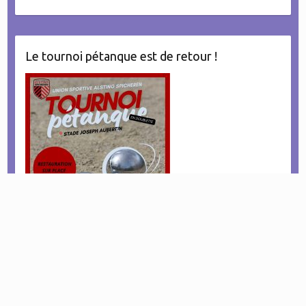
Le tournoi pétanque est de retour !