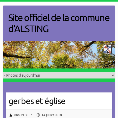
Skip
to
Site officiel de la commune
content
d'ALSTING
gerbes et église
Ana MEYER
14 juillet 2018