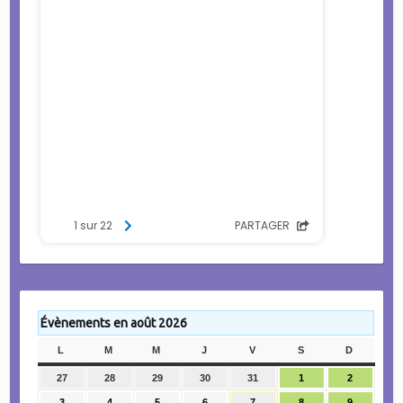
Évènements en août 2026
L
LUNDI
M
MARDI
M
MERCREDI
J
JEUDI
V
VENDREDI
S
SAMEDI
D
DIMANC
27
27
28
28
29
29
30
30
31
31
1
1
2
2
juillet
juillet
juillet
juillet
juillet
août
août
3
3
4
4
5
5
6
6
7
7
8
8
9
9