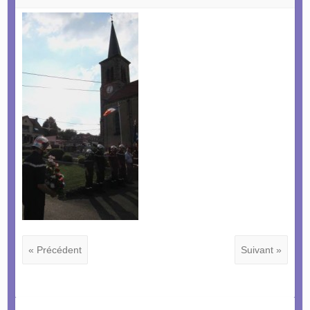
« Précédent
Suivant »