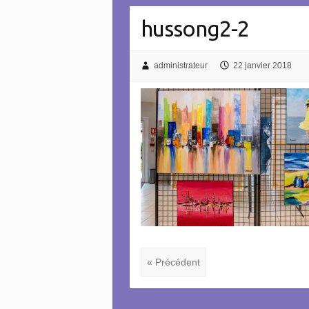
hussong2-2
administrateur
22 janvier 2018
« Précédent