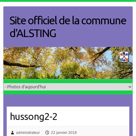
Skip
to
Site officiel de la commune
content
d'ALSTING
hussong2-2
administrateur
22 janvier 2018