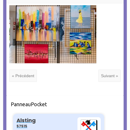
« Précédent
Suivant »
PanneauPocket