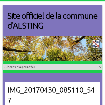
Skip
to
Site officiel de la commune
content
d'ALSTING
IMG_20170430_085110_54
7