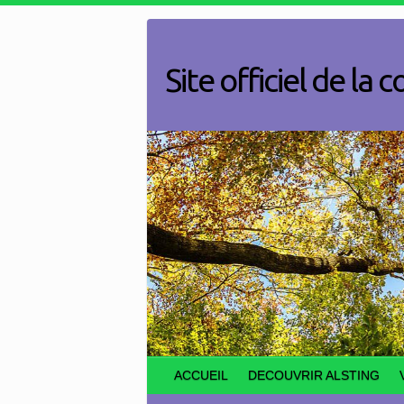
Skip
to
content
Site officiel de l
ACCUEIL
DECOUVRIR ALSTING