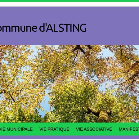
a commune d'ALSTING
VIE MUNICIPALE
VIE PRATIQUE
VIE ASSOCIATIVE
MANIFES