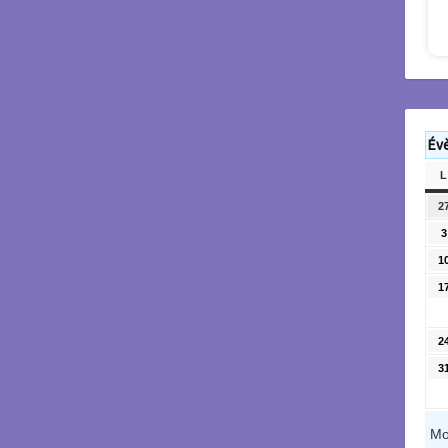
Év
L
2
3
1
1
2
3
Mo