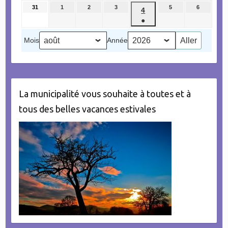
évènement)
août
août
août
août
août
août
août
31
31
1
1
2
2
3
3
5
5
6
6
4
4
2026
2026
2026
2026
2026
2026
2026
août
septembre
septembre
septembre
septembre
septembr
●
septembre
2026
2026
2026
2026
2026
2026
(1
2026
Mois
Année
évènement)
La municipalité vous souhaite à toutes et à
tous des belles vacances estivales