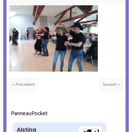
« Précédent
Suivant »
PanneauPocket