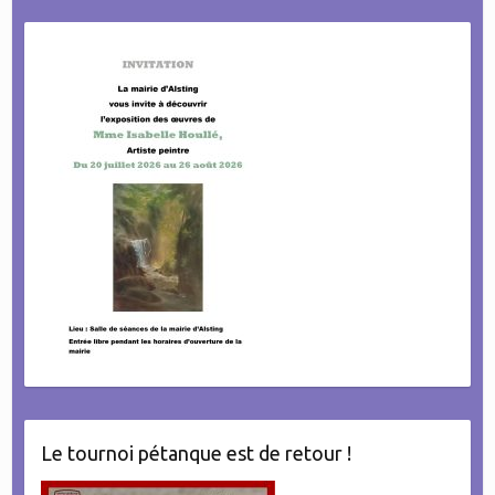
Le tournoi pétanque est de retour !