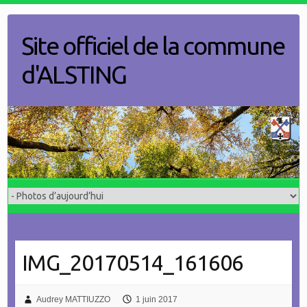
Skip
to
Site officiel de la commune
content
d'ALSTING
IMG_20170514_161606
Audrey MATTIUZZO
1 juin 2017