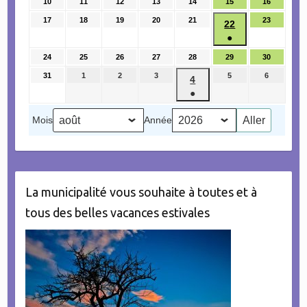
10
10
11
11
12
12
13
13
14
14
15
15
16
16
2026
2026
2026
2026
2026
2026
2026
août
août
août
août
août
août
août
17
17
18
18
19
19
20
20
21
21
23
23
22
22
2026
2026
2026
2026
2026
2026
2026
août
août
août
août
août
août
●
août
2026
2026
2026
2026
2026
2026
(1
2026
24
24
25
25
26
26
27
27
28
28
29
29
30
30
évènement)
août
août
août
août
août
août
août
31
31
1
1
2
2
3
3
5
5
6
6
4
4
2026
2026
2026
2026
2026
2026
2026
août
septembre
septembre
septembre
septembre
septembr
●
septembre
2026
2026
2026
2026
2026
2026
(1
2026
Mois
Année
évènement)
La municipalité vous souhaite à toutes et à
tous des belles vacances estivales