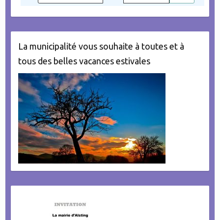
La municipalité vous souhaite à toutes et à
tous des belles vacances estivales