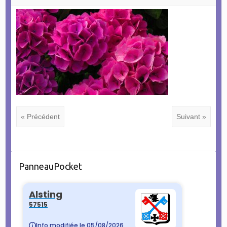
« Précédent
Suivant »
PanneauPocket