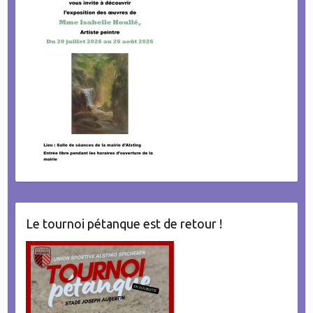
Le tournoi pétanque est de retour !