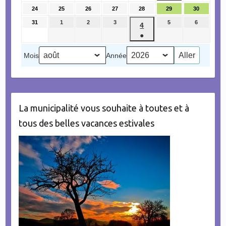
(1
2026
24
24
25
25
26
26
27
27
28
28
29
29
30
30
évènement)
août
août
août
août
août
août
août
31
31
1
1
2
2
3
3
5
5
6
6
4
4
2026
2026
2026
2026
2026
2026
2026
août
septembre
septembre
septembre
septembre
septembr
●
septembre
2026
2026
2026
2026
2026
2026
(1
2026
Mois
Année
évènement)
La municipalité vous souhaite à toutes et à
tous des belles vacances estivales