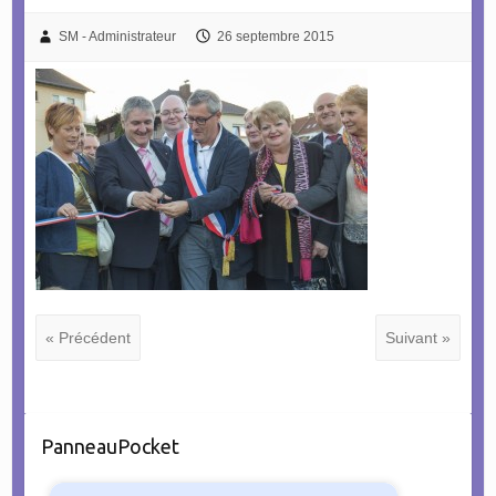
SM - Administrateur
26 septembre 2015
« Précédent
Suivant »
PanneauPocket