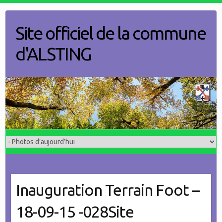
Skip
to
Site officiel de la commune
content
d'ALSTING
Inauguration Terrain Foot –
18-09-15 -028Site