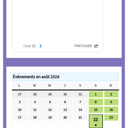
Évènements en août 2026
L
LUNDI
M
MARDI
M
MERCREDI
J
JEUDI
V
VENDREDI
S
SAMEDI
D
DIMANC
27
27
28
28
29
29
30
30
31
31
1
1
2
2
juillet
juillet
juillet
juillet
juillet
août
août
3
3
4
4
5
5
6
6
7
7
8
8
9
9
2026
2026
2026
2026
2026
2026
2026
août
août
août
août
août
août
août
10
10
11
11
12
12
13
13
14
14
15
15
16
16
2026
2026
2026
2026
2026
2026
2026
août
août
août
août
août
août
août
17
17
18
18
19
19
20
20
21
21
23
23
22
22
2026
2026
2026
2026
2026
2026
2026
août
août
août
août
août
août
●
août
2026
2026
2026
2026
2026
2026