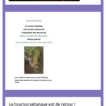
Le tournoi pétanque est de retour !