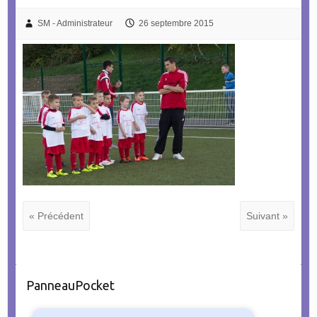
SM - Administrateur
26 septembre 2015
« Précédent
Suivant »
PanneauPocket