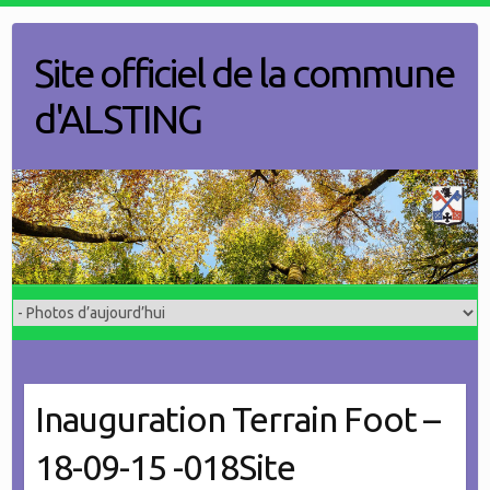
Skip
to
Site officiel de la commune
content
d'ALSTING
Inauguration Terrain Foot –
18-09-15 -018Site