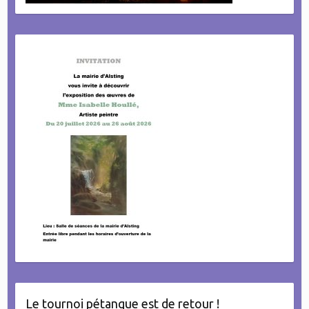
Le tournoi pétanque est de retour !