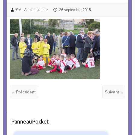
SM - Administrateur
26 septembre 2015
« Précédent
Suivant »
PanneauPocket