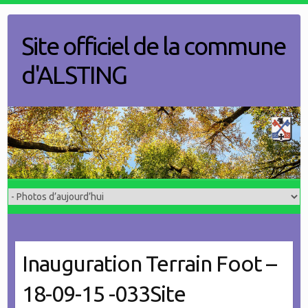
Skip
to
Site officiel de la commune
content
d'ALSTING
Inauguration Terrain Foot –
18-09-15 -033Site