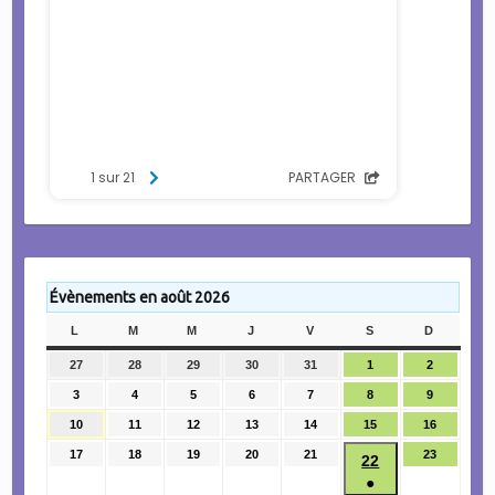
Évènements en août 2026
L
LUNDI
M
MARDI
M
MERCREDI
J
JEUDI
V
VENDREDI
S
SAMEDI
D
DIMANC
27
27
28
28
29
29
30
30
31
31
1
1
2
2
juillet
juillet
juillet
juillet
juillet
août
août
3
3
4
4
5
5
6
6
7
7
8
8
9
9
2026
2026
2026
2026
2026
2026
2026
août
août
août
août
août
août
août
10
10
11
11
12
12
13
13
14
14
15
15
16
16
2026
2026
2026
2026
2026
2026
2026
août
août
août
août
août
août
août
17
17
18
18
19
19
20
20
21
21
23
23
22
22
2026
2026
2026
2026
2026
2026
2026
août
août
août
août
août
août
●
août
2026
2026
2026
2026
2026
2026