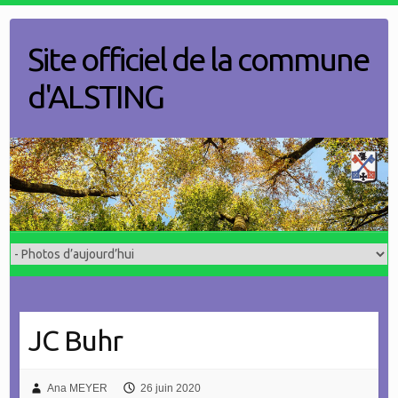
Skip
to
Site officiel de la commune
content
d'ALSTING
JC Buhr
Ana MEYER
26 juin 2020