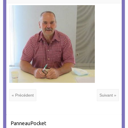
« Précédent
Suivant »
PanneauPocket