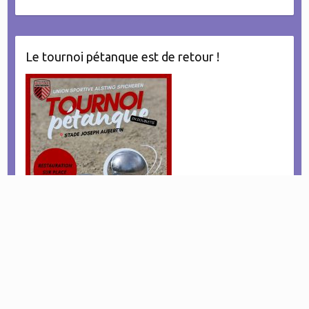
Le tournoi pétanque est de retour !