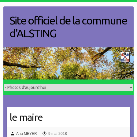
Skip
to
Site officiel de la commune
content
d'ALSTING
le maire
Ana MEYER
9 mai 2018