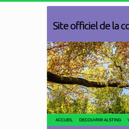
Skip
to
content
Site officiel de l
ACCUEIL
DECOUVRIR ALSTING