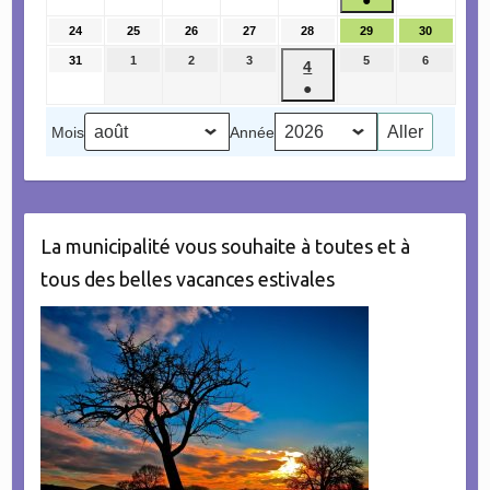
●
août
2026
2026
2026
2026
2026
2026
(1
2026
24
24
25
25
26
26
27
27
28
28
29
29
30
30
évènement)
août
août
août
août
août
août
août
31
31
1
1
2
2
3
3
5
5
6
6
4
4
2026
2026
2026
2026
2026
2026
2026
août
septembre
septembre
septembre
septembre
septembr
●
septembre
2026
2026
2026
2026
2026
2026
(1
2026
Mois
Année
évènement)
La municipalité vous souhaite à toutes et à
tous des belles vacances estivales