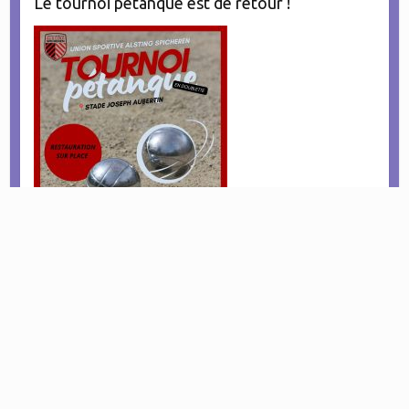
Le tournoi pétanque est de retour !