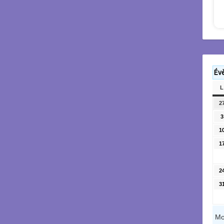
Év
L
2
3
1
1
2
3
Mo