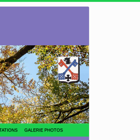
TATIONS
GALERIE PHOTOS