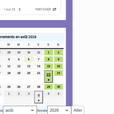
ènements en août 2026
LUNDI
M
MARDI
M
MERCREDI
J
JEUDI
V
VENDREDI
S
SAMEDI
D
DIMANCHE
7
27
28
28
29
29
30
30
31
31
1
1
2
2
juillet
juillet
juillet
juillet
juillet
août
août
3
4
4
5
5
6
6
7
7
8
8
9
9
2026
2026
2026
2026
2026
2026
2026
août
août
août
août
août
août
août
0
10
11
11
12
12
13
13
14
14
15
15
16
16
2026
2026
2026
2026
2026
2026
2026
août
août
août
août
août
août
août
7
17
18
18
19
19
20
20
21
21
23
23
22
22
2026
2026
2026
2026
2026
2026
2026
août
août
août
août
août
août
●
août
2026
2026
2026
2026
2026
2026
(1
2026
4
24
25
25
26
26
27
27
28
28
29
29
30
30
évènement)
août
août
août
août
août
août
août
1
31
1
1
2
2
3
3
5
5
6
6
4
4
2026
2026
2026
2026
2026
2026
2026
août
septembre
septembre
septembre
septembre
septembre
●
septembre
2026
2026
2026
2026
2026
2026
(1
2026
is
Année
évènement)