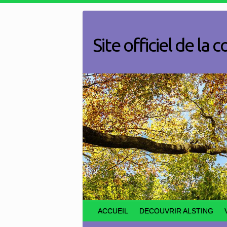
Skip
to
content
Site officiel de l
ACCUEIL
DECOUVRIR ALSTING