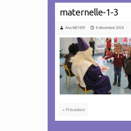
maternelle-1-3
Ana MEYER
9 décembre 2016
« Précédent