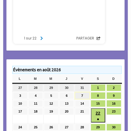
Évènements en août 2026
L
LUNDI
M
MARDI
M
MERCREDI
J
JEUDI
V
VENDREDI
S
SAMEDI
D
DIMANC
27
27
28
28
29
29
30
30
31
31
1
1
2
2
juillet
juillet
juillet
juillet
juillet
août
août
3
3
4
4
5
5
6
6
7
7
8
8
9
9
2026
2026
2026
2026
2026
2026
2026
août
août
août
août
août
août
août
10
10
11
11
12
12
13
13
14
14
15
15
16
16
2026
2026
2026
2026
2026
2026
2026
août
août
août
août
août
août
août
17
17
18
18
19
19
20
20
21
21
23
23
22
22
2026
2026
2026
2026
2026
2026
2026
août
août
août
août
août
août
●
août
2026
2026
2026
2026
2026
2026
(1
2026
24
24
25
25
26
26
27
27
28
28
29
29
30
30