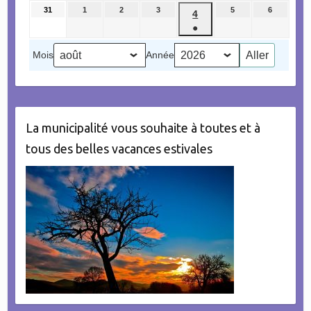
évènement)
août
août
août
août
août
août
août
31
31
1
1
2
2
3
3
5
5
6
6
4
4
2026
2026
2026
2026
2026
2026
2026
août
septembre
septembre
septembre
septembre
septembr
●
septembre
2026
2026
2026
2026
2026
2026
(1
2026
Mois
Année
évènement)
La municipalité vous souhaite à toutes et à
tous des belles vacances estivales