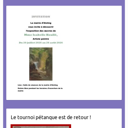
Le tournoi pétanque est de retour !