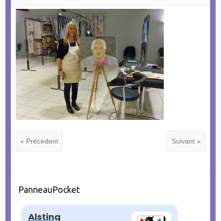
« Précédent
Suivant »
PanneauPocket