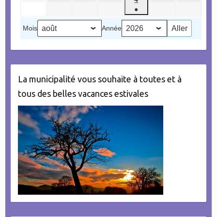
2026
2026
2026
2026
2026
2026
2026
août
septembre
septembre
septembre
septembre
septembr
●
septembre
2026
2026
2026
2026
2026
2026
(1
2026
Mois
Année
évènement)
La municipalité vous souhaite à toutes et à
tous des belles vacances estivales