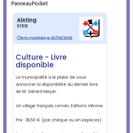
PanneauPocket