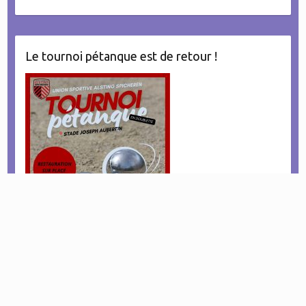
Le tournoi pétanque est de retour !