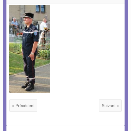
« Précédent
Suivant »