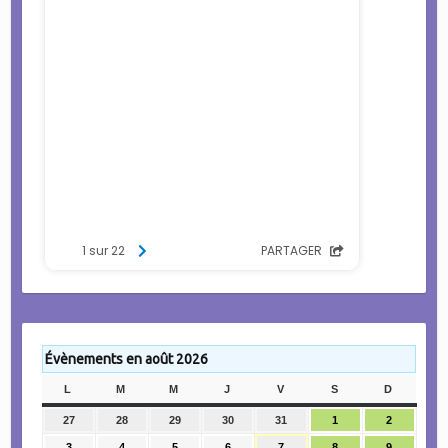
Évènements en août 2026
L
LUNDI
M
MARDI
M
MERCREDI
J
JEUDI
V
VENDREDI
S
SAMEDI
D
DIMANC
27
27
28
28
29
29
30
30
31
31
1
1
2
2
juillet
juillet
juillet
juillet
juillet
août
août
3
3
4
4
5
5
6
6
7
7
8
8
9
9