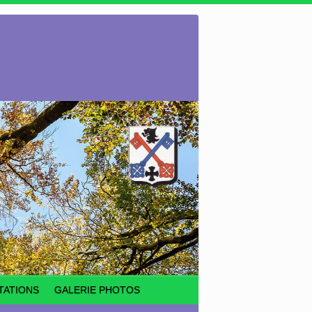
TATIONS
GALERIE PHOTOS