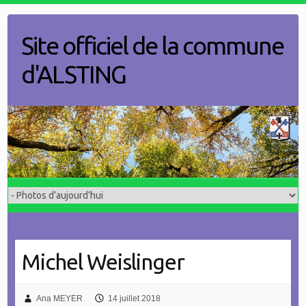
Skip
to
Site officiel de la commune
content
d'ALSTING
Michel Weislinger
Ana MEYER
14 juillet 2018