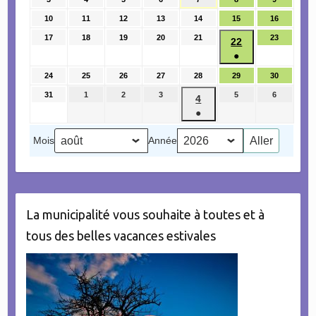
2026
2026
2026
2026
2026
2026
2026
août
août
août
août
août
août
août
10
10
11
11
12
12
13
13
14
14
15
15
16
16
2026
2026
2026
2026
2026
2026
2026
août
août
août
août
août
août
août
17
17
18
18
19
19
20
20
21
21
23
23
22
22
2026
2026
2026
2026
2026
2026
2026
août
août
août
août
août
août
●
août
2026
2026
2026
2026
2026
2026
(1
2026
24
24
25
25
26
26
27
27
28
28
29
29
30
30
évènement)
août
août
août
août
août
août
août
31
31
1
1
2
2
3
3
5
5
6
6
4
4
2026
2026
2026
2026
2026
2026
2026
août
septembre
septembre
septembre
septembre
septembr
●
septembre
2026
2026
2026
2026
2026
2026
(1
2026
Mois
Année
évènement)
La municipalité vous souhaite à toutes et à
tous des belles vacances estivales