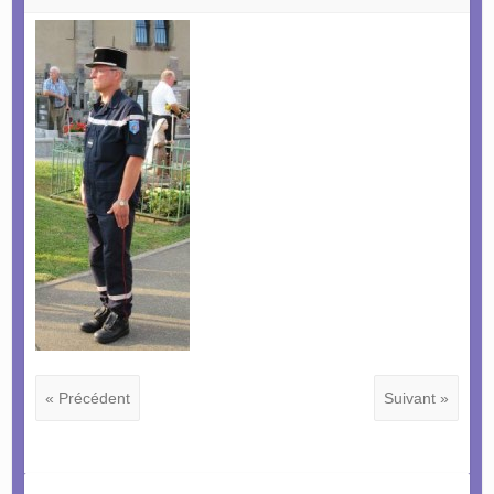
« Précédent
Suivant »