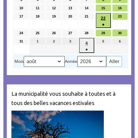
2026
2026
2026
2026
2026
2026
2026
août
août
août
août
août
août
août
10
10
11
11
12
12
13
13
14
14
15
15
16
16
2026
2026
2026
2026
2026
2026
2026
août
août
août
août
août
août
août
17
17
18
18
19
19
20
20
21
21
23
23
22
22
2026
2026
2026
2026
2026
2026
2026
août
août
août
août
août
août
●
août
2026
2026
2026
2026
2026
2026
(1
2026
24
24
25
25
26
26
27
27
28
28
29
29
30
30
évènement)
août
août
août
août
août
août
août
31
31
1
1
2
2
3
3
5
5
6
6
4
4
2026
2026
2026
2026
2026
2026
2026
août
septembre
septembre
septembre
septembre
septembr
●
septembre
2026
2026
2026
2026
2026
2026
(1
2026
Mois
Année
évènement)
La municipalité vous souhaite à toutes et à
tous des belles vacances estivales