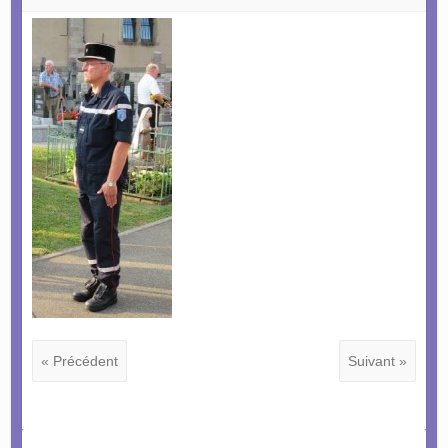
« Précédent
Suivant »