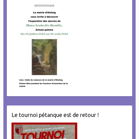
Le tournoi pétanque est de retour !