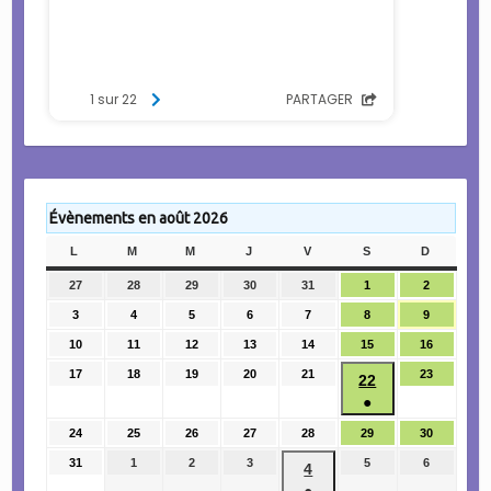
Évènements en août 2026
L
LUNDI
M
MARDI
M
MERCREDI
J
JEUDI
V
VENDREDI
S
SAMEDI
D
DIMANC
27
27
28
28
29
29
30
30
31
31
1
1
2
2
juillet
juillet
juillet
juillet
juillet
août
août
3
3
4
4
5
5
6
6
7
7
8
8
9
9
2026
2026
2026
2026
2026
2026
2026
août
août
août
août
août
août
août
10
10
11
11
12
12
13
13
14
14
15
15
16
16
2026
2026
2026
2026
2026
2026
2026
août
août
août
août
août
août
août
17
17
18
18
19
19
20
20
21
21
23
23
22
22
2026
2026
2026
2026
2026
2026
2026
août
août
août
août
août
août
●
août
2026
2026
2026
2026
2026
2026
(1
2026
24
24
25
25
26
26
27
27
28
28
29
29
30
30
évènement)
août
août
août
août
août
août
août
31
31
1
1
2
2
3
3
5
5
6
6
4
4
2026
2026
2026
2026
2026
2026
2026
août
septembre
septembre
septembre
septembre
septembr
●