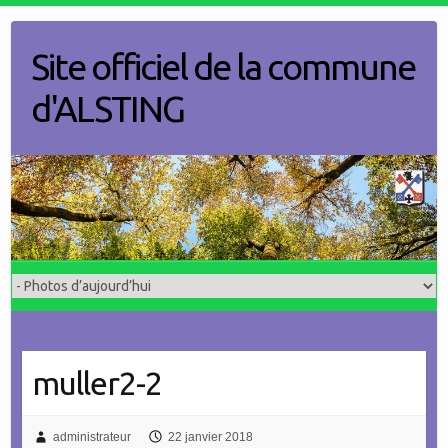
Skip
to
Site officiel de la commune
content
d'ALSTING
muller2-2
administrateur
22 janvier 2018