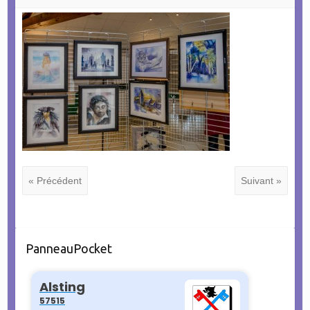
« Précédent
Suivant »
PanneauPocket