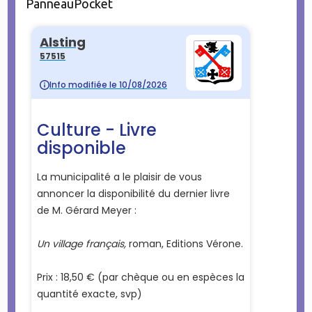
PanneauPocket