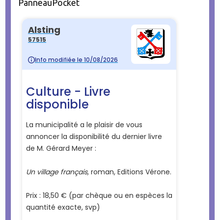
PanneauPocket