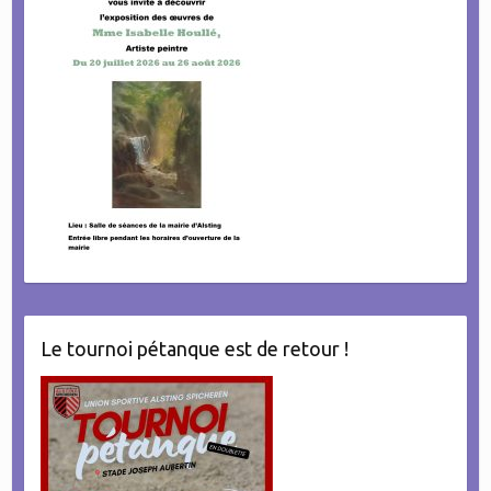
Le tournoi pétanque est de retour !