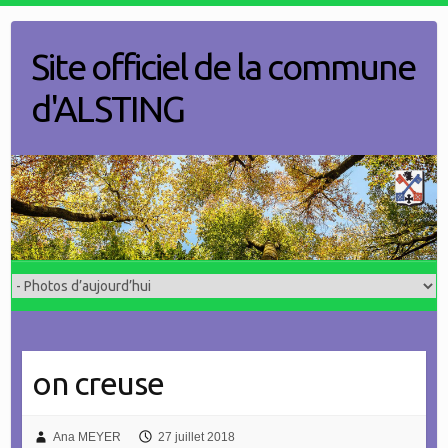
Skip
to
Site officiel de la commune
content
d'ALSTING
on creuse
Ana MEYER
27 juillet 2018