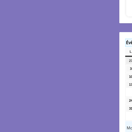
Év
L
2
3
1
1
2
3
Mo