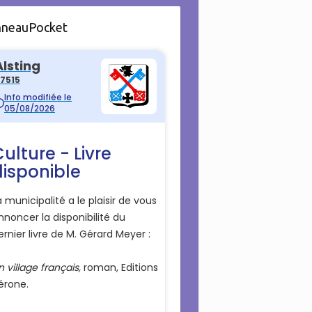
nneauPocket