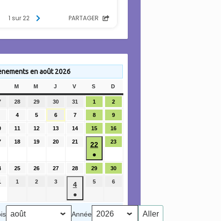
ènements en août 2026
LUNDI
M
MARDI
M
MERCREDI
J
JEUDI
V
VENDREDI
S
SAMEDI
D
DIMANCHE
7
27
28
28
29
29
30
30
31
31
1
1
2
2
juillet
juillet
juillet
juillet
juillet
août
août
3
4
4
5
5
6
6
7
7
8
8
9
9
2026
2026
2026
2026
2026
2026
2026
août
août
août
août
août
août
août
0
10
11
11
12
12
13
13
14
14
15
15
16
16
2026
2026
2026
2026
2026
2026
2026
août
août
août
août
août
août
août
7
17
18
18
19
19
20
20
21
21
23
23
22
22
2026
2026
2026
2026
2026
2026
2026
août
août
août
août
août
août
●
août
2026
2026
2026
2026
2026
2026
(1
2026
4
24
25
25
26
26
27
27
28
28
29
29
30
30
évènement)
août
août
août
août
août
août
août
1
31
1
1
2
2
3
3
5
5
6
6
4
4
2026
2026
2026
2026
2026
2026
2026
août
septembre
septembre
septembre
septembre
septembre
●
septembre
2026
2026
2026
2026
2026
2026
(1
2026
is
Année
évènement)