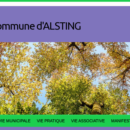
a commune d'ALSTING
VIE MUNICIPALE
VIE PRATIQUE
VIE ASSOCIATIVE
MANIFES