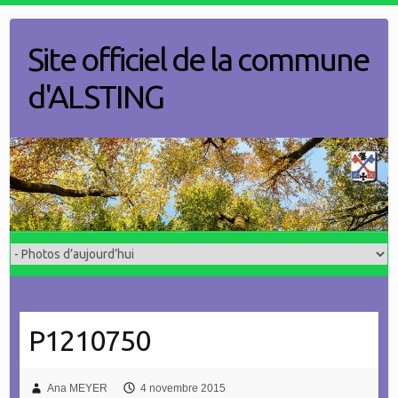
Skip
to
Site officiel de la commune
content
d'ALSTING
P1210750
Ana MEYER
4 novembre 2015