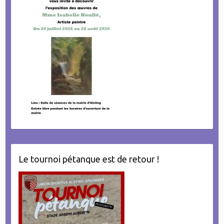
Le tournoi pétanque est de retour !