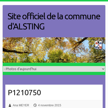
Skip
to
Site officiel de la commune
content
d'ALSTING
P1210750
Ana MEYER
4 novembre 2015