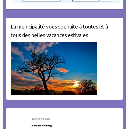
La municipalité vous souhaite à toutes et à
tous des belles vacances estivales