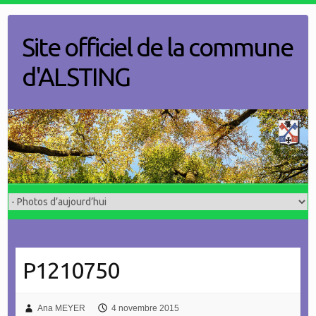
Skip
to
Site officiel de la commune
content
d'ALSTING
P1210750
Ana MEYER
4 novembre 2015