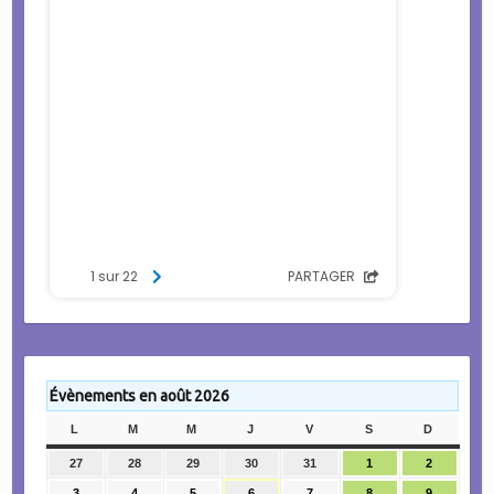
Évènements en août 2026
L
LUNDI
M
MARDI
M
MERCREDI
J
JEUDI
V
VENDREDI
S
SAMEDI
D
DIMANC
27
27
28
28
29
29
30
30
31
31
1
1
2
2
juillet
juillet
juillet
juillet
juillet
août
août
3
3
4
4
5
5
6
6
7
7
8
8
9
9