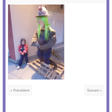
« Précédent
Suivant »