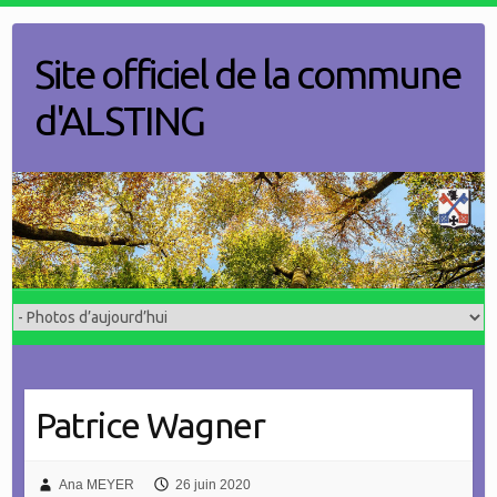
Skip
to
Site officiel de la commune
content
d'ALSTING
Patrice Wagner
Ana MEYER
26 juin 2020