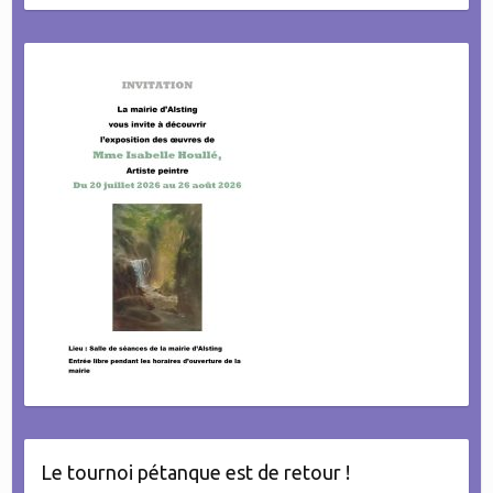
Le tournoi pétanque est de retour !