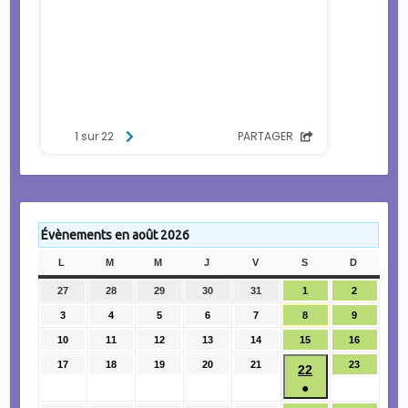
Évènements en août 2026
L
LUNDI
M
MARDI
M
MERCREDI
J
JEUDI
V
VENDREDI
S
SAMEDI
D
DIMANC
27
27
28
28
29
29
30
30
31
31
1
1
2
2
juillet
juillet
juillet
juillet
juillet
août
août
3
3
4
4
5
5
6
6
7
7
8
8
9
9
2026
2026
2026
2026
2026
2026
2026
août
août
août
août
août
août
août
10
10
11
11
12
12
13
13
14
14
15
15
16
16
2026
2026
2026
2026
2026
2026
2026
août
août
août
août
août
août
août
17
17
18
18
19
19
20
20
21
21
23
23
22
22
2026
2026
2026
2026
2026
2026
2026
août
août
août
août
août
août
●
août
2026
2026
2026
2026
2026
2026
(1