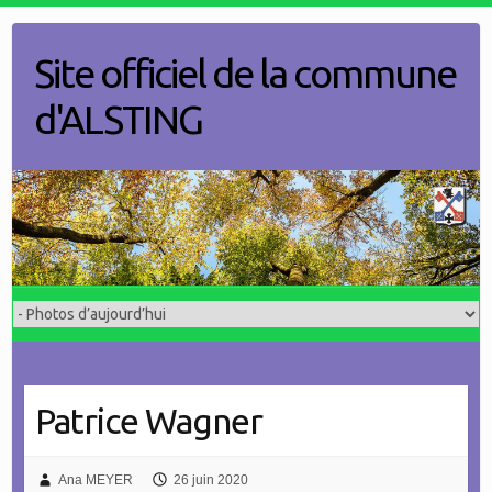
Skip
to
Site officiel de la commune
content
d'ALSTING
Patrice Wagner
Ana MEYER
26 juin 2020