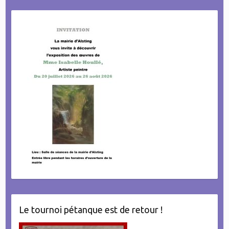
Le tournoi pétanque est de retour !