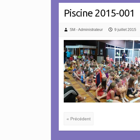
Piscine 2015-001
SM - Administrateur
9 juillet 2015
« Précédent