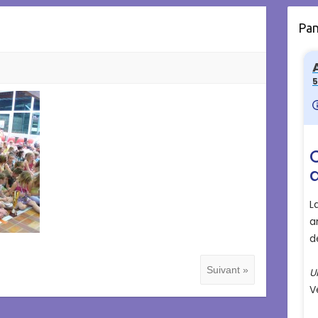
Pa
Suivant »