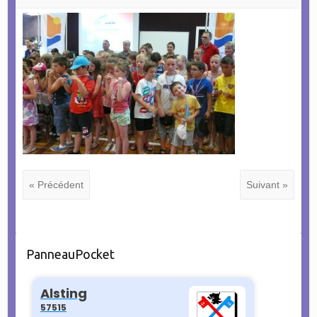
« Précédent
Suivant »
PanneauPocket