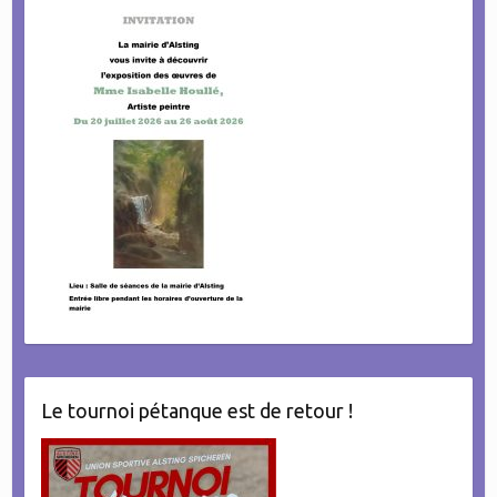
Le tournoi pétanque est de retour !